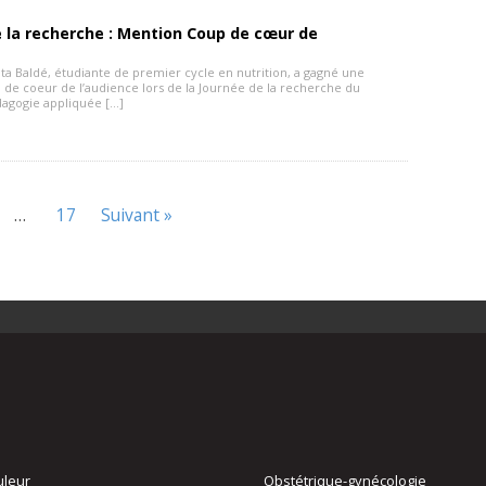
 la recherche : Mention Coup de cœur de
ta Baldé, étudiante de premier cycle en nutrition, a gagné une
de coeur de l’audience lors de la Journée de la recherche du
agogie appliquée […]
…
17
Suivant »
uleur
Obstétrique-gynécologie