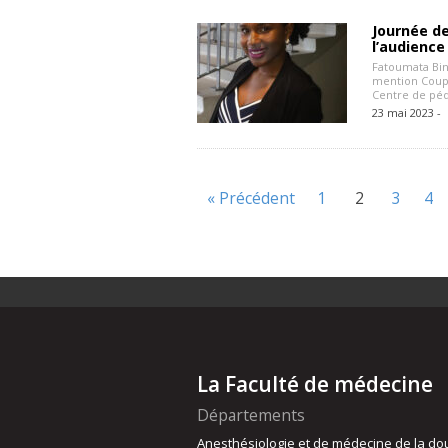
Journée de
l’audience
Fatoumata Bin
mention Coup 
Centre de péd
23 mai 2023 -
« Précédent
1
2
3
4
La Faculté de médecine
Départements
Anesthésiologie et de médecine de la do