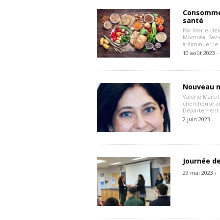
Consommer 
santé
Par Marie-Hél
Montréal Savie
à diminuer le 
10 août 2023 -
Nouveau m
Valérie Marci
chercheuse au
Département d
2 juin 2023 -
Journée de
29 mai 2023 -