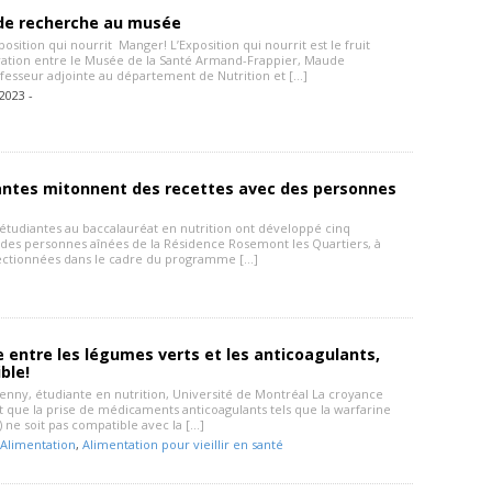
 de recherche au musée
sition qui nourrit Manger! L’Exposition qui nourrit est le fruit
ration entre le Musée de la Santé Armand-Frappier, Maude
ofesseur adjointe au département de Nutrition et […]
2023 -
antes mitonnent des recettes avec des personnes
 étudiantes au baccalauréat en nutrition ont développé cinq
 des personnes aînées de la Résidence Rosemont les Quartiers, à
ectionnées dans le cadre du programme […]
 entre les légumes verts et les anticoagulants,
ble!
Benny, étudiante en nutrition, Université de Montréal La croyance
t que la prise de médicaments anticoagulants tels que la warfarine
ne soit pas compatible avec la […]
Alimentation
,
Alimentation pour vieillir en santé