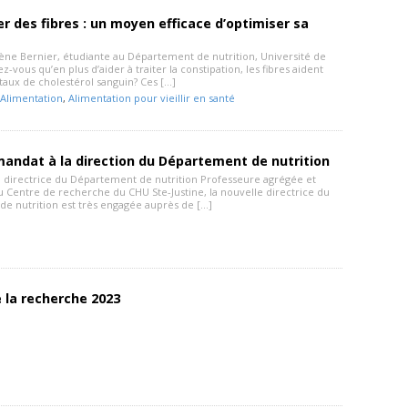
des fibres : un moyen efficace d’optimiser sa
ène Bernier, étudiante au Département de nutrition, Université de
z-vous qu’en plus d’aider à traiter la constipation, les fibres aident
taux de cholestérol sanguin? Ces […]
Alimentation
,
Alimentation pour vieillir en santé
andat à la direction du Département de nutrition
l, directrice du Département de nutrition Professeure agrégée et
 Centre de recherche du CHU Ste-Justine, la nouvelle directrice du
e nutrition est très engagée auprès de […]
 la recherche 2023