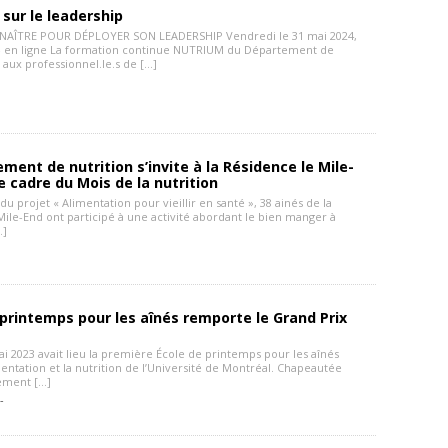
sur le leadership
NAÎTRE POUR DÉPLOYER SON LEADERSHIP Vendredi le 31 mai 2024,
– en ligne La formation continue NUTRIUM du Département de
e aux professionnel.le.s de […]
ment de nutrition s’invite à la Résidence le Mile-
e cadre du Mois de la nutrition
du projet « Alimentation pour vieillir en santé », 38 ainés de la
ile-End ont participé à une activité abordant le bien manger à
…]
-
 printemps pour les aînés remporte le Grand Prix
i 2023 avait lieu la première École de printemps pour les aînés
mentation et la nutrition de l’Université de Montréal. Chapeautée
ement […]
 -