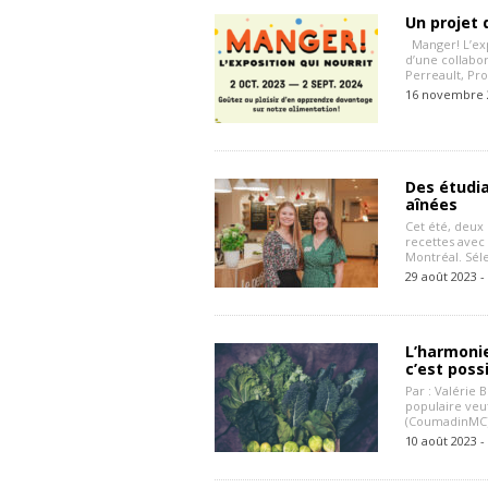
Un projet
Manger! L’expo
d’une collabo
Perreault, Pr
16 novembre 
Des étudi
aînées
Cet été, deux
recettes avec
Montréal. Sél
29 août 2023 -
L’harmonie
c’est possi
Par : Valérie 
populaire veu
(CoumadinMC) 
10 août 2023 -