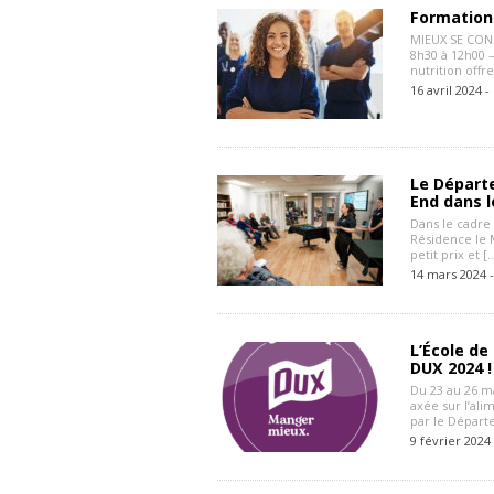
Formation 
MIEUX SE CON
8h30 à 12h00 
nutrition offr
16 avril 2024 -
Le Départe
End dans l
Dans le cadre 
Résidence le M
petit prix et [
14 mars 2024 
L’École de
DUX 2024 !
Du 23 au 26 ma
axée sur l’ali
par le Départ
9 février 2024