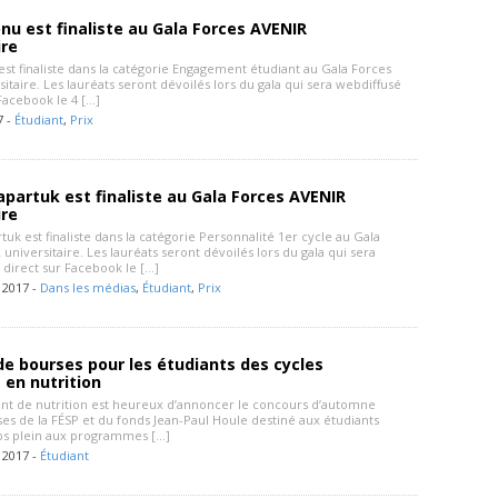
u est finaliste au Gala Forces AVENIR
ire
st finaliste dans la catégorie Engagement étudiant au Gala Forces
itaire. Les lauréats seront dévoilés lors du gala qui sera webdiffusé
Facebook le 4 […]
7 -
Étudiant
,
Prix
partuk est finaliste au Gala Forces AVENIR
ire
uk est finaliste dans la catégorie Personnalité 1er cycle au Gala
universitaire. Les lauréats seront dévoilés lors du gala qui sera
 direct sur Facebook le […]
 2017 -
Dans les médias
,
Étudiant
,
Prix
e bourses pour les étudiants des cycles
 en nutrition
t de nutrition est heureux d’annoncer le concours d’automne
es de la FÉSP et du fonds Jean-Paul Houle destiné aux étudiants
mps plein aux programmes […]
 2017 -
Étudiant