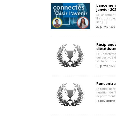
Lancement 
janvier 20
Le lancement d
il est possibl
lien […]
20 janvier 202
Récipienda
diététist
Le Département
qui s’est vue 
souligne le s
11 janvier 202
Rencontre 
La toute 1ièr
nutrition de l
département d
15 novembre 