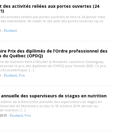
des activités reliées aux portes ouvertes (24
21)
es activités reliées aux portes ouvertes se fera le 24 janvier mais
e, dès maintenant, de visiter le site web des portes ouvertes via ce
1 -
Étudiant
ire Prix des diplômés de l’Ordre professionnel des
es du Québec (OPDQ)
 de nutrition tient à féliciter la finissante, Laurence Castonguay,
décernée le prix des diplômés de l’OPDQ pour l’année 2020. Ce prix
uccès académique, […]
1 -
Étudiant
,
Prix
annuelle des superviseurs de stages en nutrition
e édition de la Rencontre annuelle des superviseurs de stages en
’Université de Montréal a eu lieu le 18 octobre 2019 dernier au
e nutrition. […]
2019 -
Étudiant
,
Prix