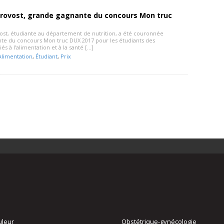
Provost, grande gagnante du concours Mon truc
ost, étudiante au département de nutrition, a été couronnée
te du concours Mon truc DUX 2017 pour les étudiants des
s à l’alimentation et à la santé […]
Alimentation
,
Étudiant
,
Prix
uleur
Obstétrique-gynécologie