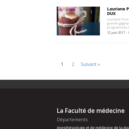
Lauriane 
DUX
Lauriane Prov
grande gagnan
programmes lié
12 juin 2017 -
1
2
Suivant »
La Faculté de médecine
Départements
Anesthésiologie et de médecine de la do