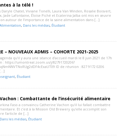
ntes à la télé !
 Daryle Chatel, Viviane Tonelli, Laura Van Winden, Rosalie Boisvert,
x, Jade Lafontaine, Éloïse Piché et Ecaterina Jalba ont mis en œuvre
ion autour de l’importance de la saine alimentation dans […]
Alimentation
,
Dans les médias
,
Étudiant
E – NOUVEAUX ADMIS – COHORTE 2021-2025
agenda qu’il y aura une séance d’accueil mardi le 8 juin 2021 de 17h
m : https://umontreal.zoom.us/j/82791720206?
NmNNVTNoRUg2dDF4cExaUT09 ID de réunion : 827 9172 0206
[…]
nseignant
,
Étudiant
Vachon : Combattante de l’insécurité alimentaire
rkina Faso a convaincu Catherine Vachon qu’il lui fallait combattre
limentaire. Et c’est à la Mission Old Brewery qu’elle accomplit son
re l’article de […]
Dans les médias
,
Étudiant