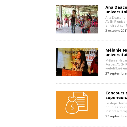
Ana Deacon
universita
Ana Deaconu e
AVENIR univers
en direct sur 
3 octobre 201
Mélanie Na
universita
Mélanie Napart
Forces AVENIR 
webdiffusé en
27 septembre
Concours d
supérieurs
Le départemen
pour les bours
inscrits à te
27 septembre