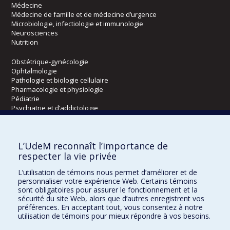
Médecine
Médecine de famille et de médecine d’urgence
Microbiologie, infectiologie et immunologie
Neurosciences
Nutrition
Obstétrique-gynécologie
Ophtalmologie
Pathologie et biologie cellulaire
Pharmacologie et physiologie
Pédiatrie
Psychiatrie et d’addictologie
Radiologie, radio-oncologie et médecine nucléaire
L’UdeM reconnaît l’importance de
Écoles
respecter la vie privée
Kinésiologie et des sciences de l’activité physique
L’utilisation de témoins nous permet d’améliorer et de
Orthophonie et audiologie
personnaliser votre expérience Web. Certains témoins
Réadaptation
sont obligatoires pour assurer le fonctionnement et la
sécurité du site Web, alors que d’autres enregistrent vos
préférences. En acceptant tout, vous consentez à notre
Directions
utilisation de témoins pour mieux répondre à vos besoins.
DPC