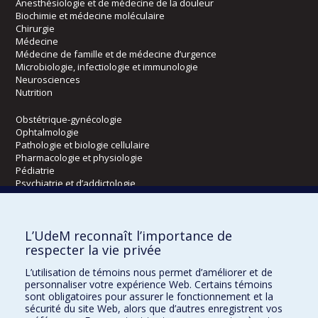
Anesthésiologie et de médecine de la douleur
Biochimie et médecine moléculaire
Chirurgie
Médecine
Médecine de famille et de médecine d’urgence
Microbiologie, infectiologie et immunologie
Neurosciences
Nutrition
Obstétrique-gynécologie
Ophtalmologie
Pathologie et biologie cellulaire
Pharmacologie et physiologie
Pédiatrie
Psychiatrie et d’addictologie
Radiologie, radio-oncologie et médecine nucléaire
L’UdeM reconnaît l’importance de
Écoles
respecter la vie privée
Kinésiologie et des sciences de l’activité physique
L’utilisation de témoins nous permet d’améliorer et de
Orthophonie et audiologie
personnaliser votre expérience Web. Certains témoins
Réadaptation
sont obligatoires pour assurer le fonctionnement et la
sécurité du site Web, alors que d’autres enregistrent vos