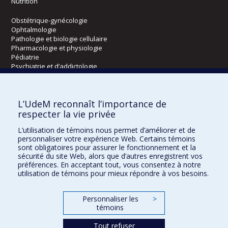
Nutrition
Obstétrique-gynécologie
Ophtalmologie
Pathologie et biologie cellulaire
Pharmacologie et physiologie
Pédiatrie
Psychiatrie et d’addictologie
Radiologie, radio-oncologie et médecine nucléaire
L’UdeM reconnaît l’importance de
Écoles
respecter la vie privée
Kinésiologie et des sciences de l’activité physique
L’utilisation de témoins nous permet d’améliorer et de
Orthophonie et audiologie
personnaliser votre expérience Web. Certains témoins
Réadaptation
sont obligatoires pour assurer le fonctionnement et la
sécurité du site Web, alors que d’autres enregistrent vos
préférences. En acceptant tout, vous consentez à notre
Directions
utilisation de témoins pour mieux répondre à vos besoins.
DPC
CPASS
Personnaliser les
>
Éthique clinique
témoins
Tout refuser