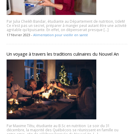
Par Julia Cheikh Bandar, étudiante au Département de nutrition, UdeM
Ce n’est pas un secret, préparer à manger peut autant être une activité
agréable qu’épuisante. En effet, on dépenserait presque […]
17 février 2023 -
Alimentation pour vieillir en santé
Un voyage à travers les traditions culinaires du Nouvel An
Par Maxime Têtu, étudiante au B.Sc en nutrition Le soir du 31
décembre, la majorité des Québécois se réunissent en famille ou
entre amis, afin de célébrer l’arrivée du Nouvel An. […]