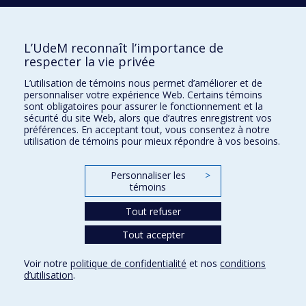
Radiologie, radio-oncologie et médecine nucléaire
L’UdeM reconnaît l’importance de
Écoles
respecter la vie privée
Kinésiologie et des sciences de l’activité physique
L’utilisation de témoins nous permet d’améliorer et de
Orthophonie et audiologie
personnaliser votre expérience Web. Certains témoins
Réadaptation
sont obligatoires pour assurer le fonctionnement et la
sécurité du site Web, alors que d’autres enregistrent vos
préférences. En acceptant tout, vous consentez à notre
Directions
utilisation de témoins pour mieux répondre à vos besoins.
DPC
CPASS
Personnaliser les
>
Éthique clinique
témoins
Tout refuser
Tout accepter
Voir notre
politique de confidentialité
et nos
conditions
Confidentialité
Conditions d’utilisation
Paramètres des témoins
d’utilisation
.