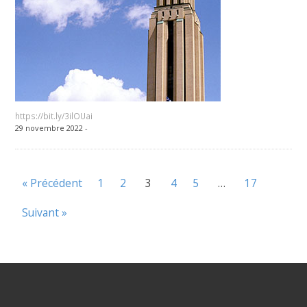
https://bit.ly/3ilOUai
29 novembre 2022 -
« Précédent
1
2
3
4
5
…
17
Suivant »