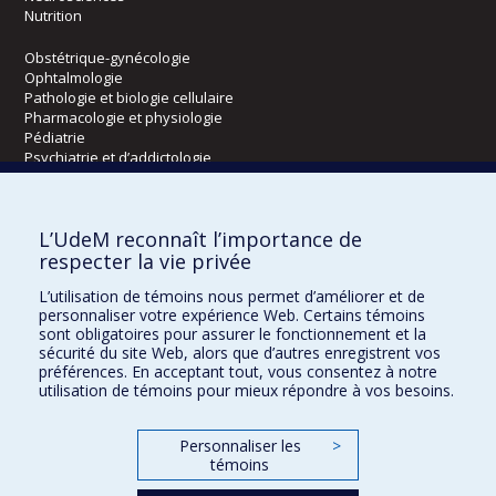
Nutrition
Obstétrique-gynécologie
Ophtalmologie
Pathologie et biologie cellulaire
Pharmacologie et physiologie
Pédiatrie
Psychiatrie et d’addictologie
Radiologie, radio-oncologie et médecine nucléaire
L’UdeM reconnaît l’importance de
Écoles
respecter la vie privée
Kinésiologie et des sciences de l’activité physique
L’utilisation de témoins nous permet d’améliorer et de
Orthophonie et audiologie
personnaliser votre expérience Web. Certains témoins
Réadaptation
sont obligatoires pour assurer le fonctionnement et la
sécurité du site Web, alors que d’autres enregistrent vos
préférences. En acceptant tout, vous consentez à notre
Directions
utilisation de témoins pour mieux répondre à vos besoins.
DPC
CPASS
Personnaliser les
>
Éthique clinique
témoins