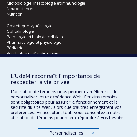
Microbiologie, infectiologie et immunologie
Neurosciences
Nutrition
Obstétrique-gynécologie
Ophtalmologie
Pathologie et biologie cellulaire
Pharmacologie et physiologie
Pédiatrie
Psychiatrie et d’addictologie
Radiologie, radio-oncologie et médecine nucléaire
L’UdeM reconnaît l’importance de
Écoles
respecter la vie privée
Kinésiologie et des sciences de l’activité physique
L’utilisation de témoins nous permet d’améliorer et de
Orthophonie et audiologie
personnaliser votre expérience Web. Certains témoins
Réadaptation
sont obligatoires pour assurer le fonctionnement et la
sécurité du site Web, alors que d’autres enregistrent vos
préférences. En acceptant tout, vous consentez à notre
Directions
utilisation de témoins pour mieux répondre à vos besoins.
DPC
CPASS
Personnaliser les
>
Éthique clinique