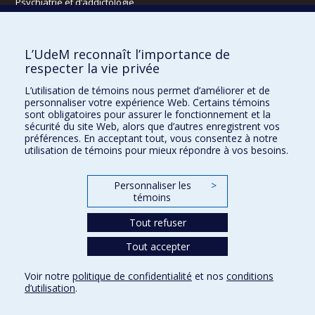
Psychiatrie et d’addictologie
Radiologie, radio-oncologie et médecine nucléaire
L’UdeM reconnaît l’importance de
Écoles
respecter la vie privée
Kinésiologie et des sciences de l’activité physique
L’utilisation de témoins nous permet d’améliorer et de
Orthophonie et audiologie
personnaliser votre expérience Web. Certains témoins
Réadaptation
sont obligatoires pour assurer le fonctionnement et la
sécurité du site Web, alors que d’autres enregistrent vos
préférences. En acceptant tout, vous consentez à notre
Directions
utilisation de témoins pour mieux répondre à vos besoins.
DPC
CPASS
Personnaliser les
>
Éthique clinique
témoins
Tout refuser
Tout accepter
Voir notre
politique de confidentialité
et nos
conditions
Confidentialité
Conditions d’utilisation
Paramètres des témoins
d’utilisation
.