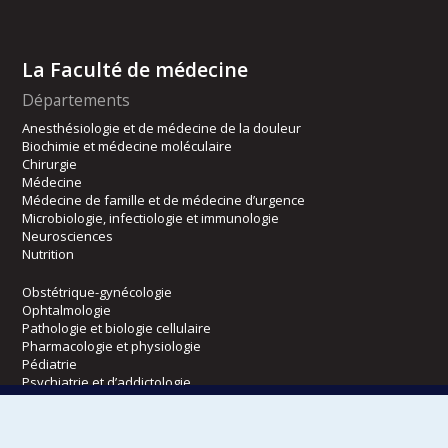
La Faculté de médecine
Départements
Anesthésiologie et de médecine de la douleur
Biochimie et médecine moléculaire
Chirurgie
Médecine
Médecine de famille et de médecine d’urgence
Microbiologie, infectiologie et immunologie
Neurosciences
Nutrition
Obstétrique-gynécologie
Ophtalmologie
Pathologie et biologie cellulaire
Pharmacologie et physiologie
Pédiatrie
Psychiatrie et d’addictologie
Radiologie, radio-oncologie et médecine nucléaire