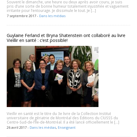
Souvent le dimanche, une heure ou deux après avoir couru, je suis
pris d’une sorte de bonne humeur totalement injustifiée et vaguement
irritante pour l’entourage. Je dissimule le tout. Je […]
7 septembre 2017 -
Dans les médias
Guylaine Ferland et Bryna Shatenstein ont collaboré au livre
Vieillir en santé : c’est possible!
Vieillir en santé est le titre du 3e livre de la Collection Institut
universitaire de gériatrie de Montréal des Éditions du CIUSSS du
Centre-Sud-de-l’Île-de-Montréal. Il a été lancé officiellement le […]
26 avril 2017 -
Dans les médias
,
Enseignant