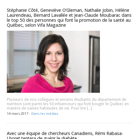
Stéphanie Côté, Geneviève O’Gleman, Nathalie Jobin, Hélène
Laurendeau, Bernard Lavallée et Jean-Claude Moubarac dans
le top 50 des personnes qui font la promotion de la santé au
Québec, selon Vifa Magazine
Plusieurs de nos collègues et anciens étudiants du département de
nutrition sont parmi les 50 influenceurs qui font bouger le Québec en
matière de saines habitudes de vie. Pour lire […]
14 mars 2017 -
Dans les médias
Avec une équipe de chercheurs Canadiens, Rémi Rabasa-
Lhoret tentera de guérir le diabète