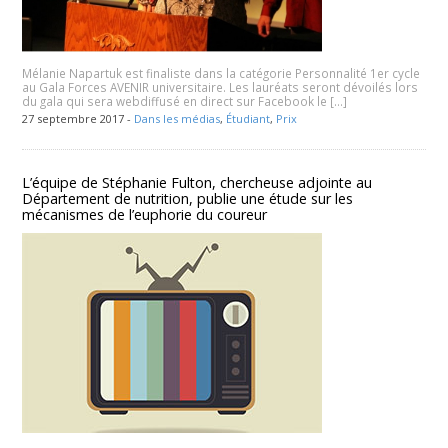
Mélanie Napartuk est finaliste dans la catégorie Personnalité 1er cycle
au Gala Forces AVENIR universitaire. Les lauréats seront dévoilés lors
du gala qui sera webdiffusé en direct sur Facebook le […]
27 septembre 2017 -
Dans les médias
,
Étudiant
,
Prix
L’équipe de Stéphanie Fulton, chercheuse adjointe au
Département de nutrition, publie une étude sur les
mécanismes de l’euphorie du coureur