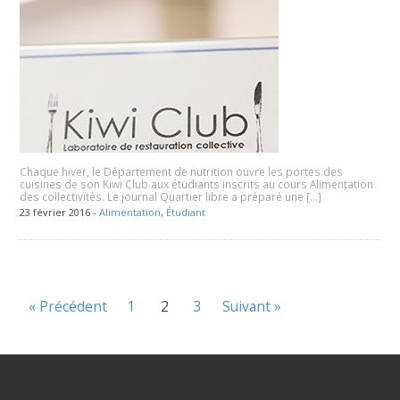
Chaque hiver, le Département de nutrition ouvre les portes des
cuisines de son Kiwi Club aux étudiants inscrits au cours Alimentation
des collectivités. Le journal Quartier libre a préparé une […]
23 février 2016 -
Alimentation
,
Étudiant
« Précédent
1
2
3
Suivant »