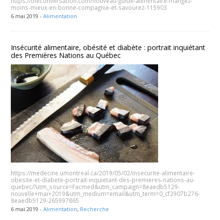
https://theconversation.com/nouveau-guide-alimentaire-mangez-
moins-mieux-en-bonne-compagnie-et-savourez-115903
6 mai 2019 -
Alimentation
Insécurité alimentaire, obésité et diabète : portrait inquiétant
des Premières Nations au Québec
https://medecine.umontreal.ca/2019/05/02/insecurite-alimentaire-
obesite-et-diabete-portrait-inquietant-des-premieres-nations-au-
quebec/?utm_source=Facmed&utm_campaign=8eaedb5129-
nouvelle+mai+2019&utm_medium=email&utm_term=0_cf2907b276-
8eaedb5129-265997865
6 mai 2019 -
Alimentation
,
Recherche