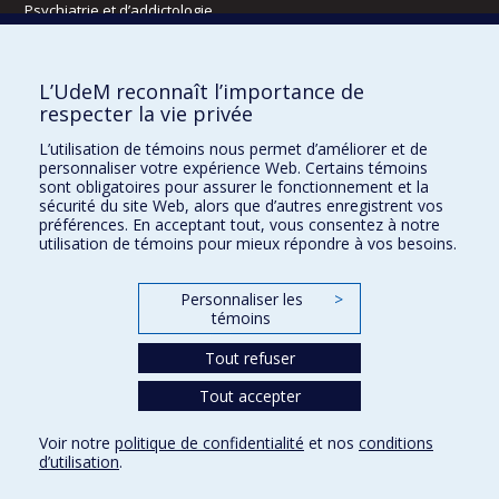
Psychiatrie et d’addictologie
Radiologie, radio-oncologie et médecine nucléaire
L’UdeM reconnaît l’importance de
Écoles
respecter la vie privée
Kinésiologie et des sciences de l’activité physique
L’utilisation de témoins nous permet d’améliorer et de
Orthophonie et audiologie
personnaliser votre expérience Web. Certains témoins
Réadaptation
sont obligatoires pour assurer le fonctionnement et la
sécurité du site Web, alors que d’autres enregistrent vos
préférences. En acceptant tout, vous consentez à notre
Directions
utilisation de témoins pour mieux répondre à vos besoins.
DPC
CPASS
Personnaliser les
>
Éthique clinique
témoins
Tout refuser
Tout accepter
Voir notre
politique de confidentialité
et nos
conditions
Confidentialité
Conditions d’utilisation
Paramètres des témoins
d’utilisation
.