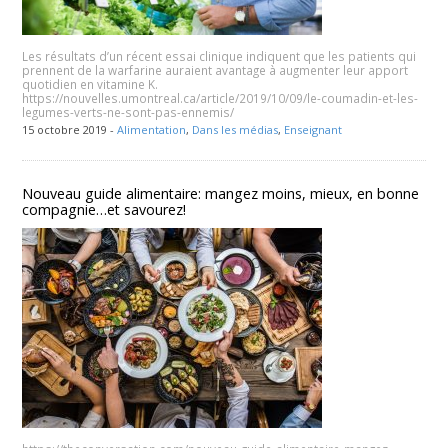
Les résultats d’un récent essai clinique indiquent que les patients qui
prennent de la warfarine auraient avantage à augmenter leur apport
quotidien en vitamine K.
https://nouvelles.umontreal.ca/article/2019/10/09/le-coumadin-et-les-
legumes-verts-ne-sont-pas-ennemis/
15 octobre 2019 -
Alimentation
,
Dans les médias
,
Enseignant
Nouveau guide alimentaire: mangez moins, mieux, en bonne
compagnie…et savourez!