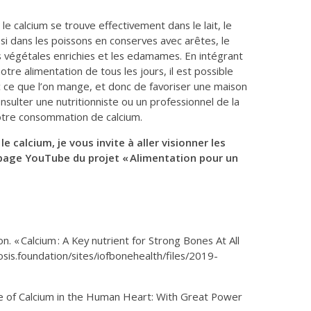
 le calcium se trouve effectivement dans le lait, le
ssi dans les poissons en conserves avec arêtes, le
ns végétales enrichies et les edamames. En intégrant
tre alimentation de tous les jours, il est possible
c ce que l’on mange, et donc de favoriser une maison
onsulter une nutritionniste ou un professionnel de la
notre consommation de calcium.
e calcium, je vous invite à aller visionner les
 page YouTube du projet « Alimentation pour un
. « Calcium : A Key nutrient for Strong Bones At All
sis.foundation/sites/iofbonehealth/files/2019-
le of Calcium in the Human Heart: With Great Power