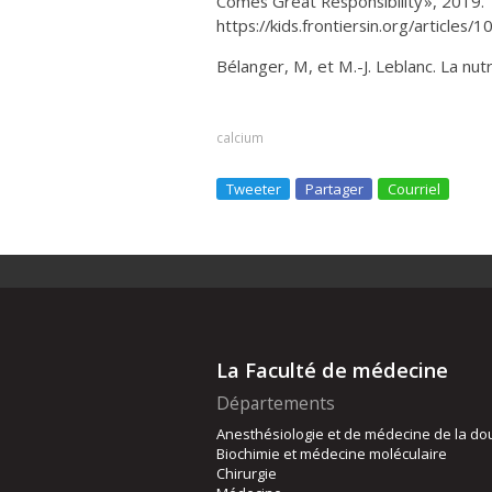
Comes Great Responsibility », 2019.
https://kids.frontiersin.org/articles
Bélanger, M, et M.-J. Leblanc. La nutr
calcium
Tweeter
Partager
Courriel
La Faculté de médecine
Départements
Anesthésiologie et de médecine de la do
Biochimie et médecine moléculaire
Chirurgie