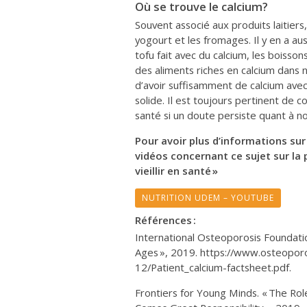
Où se trouve le calcium?
Souvent associé aux produits laitiers,
yogourt et les fromages. Il y en a au
tofu fait avec du calcium, les boisso
des aliments riches en calcium dans no
d’avoir suffisamment de calcium ave
solide. Il est toujours pertinent de c
santé si un doute persiste quant à 
Pour avoir plus d’informations sur l
vidéos concernant ce sujet sur la
vieillir en santé »
NUTRITION UDEM – YOUTUBE
Références :
International Osteoporosis Foundation
Ages », 2019. https://www.osteoporo
12/Patient_calcium-factsheet.pdf.
Frontiers for Young Minds. « The Ro