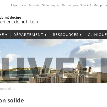
Répertoires
Facultés
Bibliothèques
Plan campus
Sites A-Z
Mon porta
 de médecine
ement de nutrition
HE
DÉPARTEMENT
RESSOURCES
CLINIQUE
tion solide
on solide