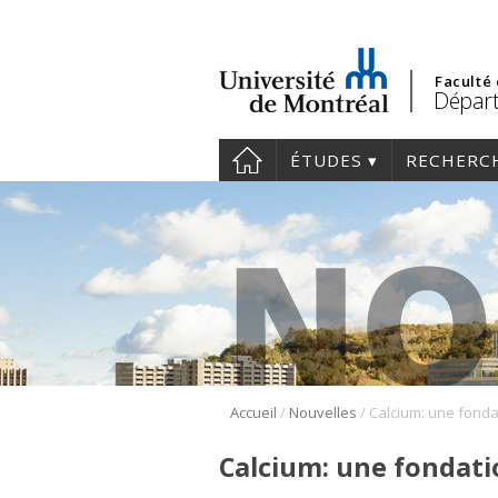
Faculté
Départ
ÉTUDES
RECHERC
/
/
Accueil
Nouvelles
Calcium: une fonda
Calcium: une fondati