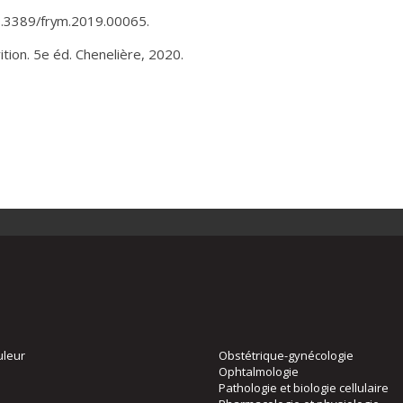
/10.3389/frym.2019.00065.
ition. 5e éd. Chenelière, 2020.
uleur
Obstétrique-gynécologie
Ophtalmologie
Pathologie et biologie cellulaire