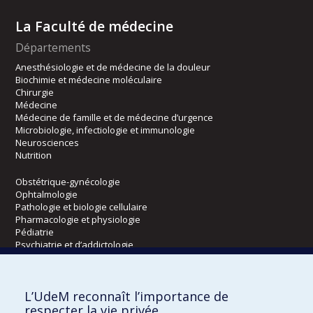
La Faculté de médecine
Départements
Anesthésiologie et de médecine de la douleur
Biochimie et médecine moléculaire
Chirurgie
Médecine
Médecine de famille et de médecine d’urgence
Microbiologie, infectiologie et immunologie
Neurosciences
Nutrition
Obstétrique-gynécologie
Ophtalmologie
Pathologie et biologie cellulaire
Pharmacologie et physiologie
Pédiatrie
Psychiatrie et d’addictologie
Radiologie, radio-oncologie et médecine nucléaire
L’UdeM reconnaît l’importance de
Écoles
respecter la vie privée