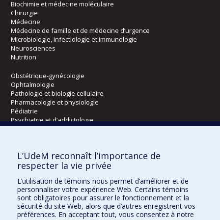
Biochimie et médecine moléculaire
Chirurgie
Médecine
Médecine de famille et de médecine d’urgence
Microbiologie, infectiologie et immunologie
Neurosciences
Nutrition
Obstétrique-gynécologie
Ophtalmologie
Pathologie et biologie cellulaire
Pharmacologie et physiologie
Pédiatrie
Psychiatrie et d’addictologie
Radiologie, radio-oncologie et médecine nucléaire
L’UdeM reconnaît l’importance de
Écoles
respecter la vie privée
Kinésiologie et des sciences de l’activité physique
L’utilisation de témoins nous permet d’améliorer et de
Orthophonie et audiologie
personnaliser votre expérience Web. Certains témoins
Réadaptation
sont obligatoires pour assurer le fonctionnement et la
sécurité du site Web, alors que d’autres enregistrent vos
préférences. En acceptant tout, vous consentez à notre
Directions