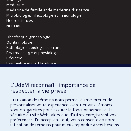
Médecine
Médecine de famille et de médecine d’urgence
Microbiologie, infectiologie et immunologie
Neurosciences
Nutrition
Obstétrique-gynécologie
Ophtalmologie
Pathologie et biologie cellulaire
Pharmacologie et physiologie
Pédiatrie
Psychiatrie et d’addictologie
Radiologie, radio-oncologie et médecine nucléaire
L’UdeM reconnaît l’importance de
Écoles
respecter la vie privée
Kinésiologie et des sciences de l’activité physique
L’utilisation de témoins nous permet d’améliorer et de
Orthophonie et audiologie
personnaliser votre expérience Web. Certains témoins
Réadaptation
sont obligatoires pour assurer le fonctionnement et la
sécurité du site Web, alors que d’autres enregistrent vos
préférences. En acceptant tout, vous consentez à notre
Directions
utilisation de témoins pour mieux répondre à vos besoins.
DPC