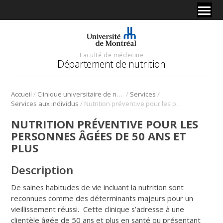
Faculté de médecine
Département de nutrition
/
/
/
Accueil
Clinique universitaire de nutrition
Services
/
Services aux individus
Nutrition préventive pour les personnes âgées de 50 ans et plus
NUTRITION PRÉVENTIVE POUR LES
PERSONNES ÂGÉES DE 50 ANS ET
PLUS
Description
De saines habitudes de vie incluant la nutrition sont
reconnues comme des déterminants majeurs pour un
vieillissement réussi. Cette clinique s’adresse à une
clientèle âgée de 50 ans et plus en santé ou présentant