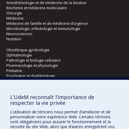
Anesthésiologie et de médecine de la douleur
Biochimie et médecine moléculaire
Chirurgie
Médecine
Médecine de famille et de médecine d’urgence
Microbiologie, infectiologie et immunologie
Neurosciences
Nutrition
Obstétrique-gynécologie
Ophtalmologie
Pathologie et biologie cellulaire
Pharmacologie et physiologie
Pédiatrie
Psychiatrie et d’addictologie
Radiologie, radio-oncologie et médecine nucléaire
L’UdeM reconnaît l’importance de
Écoles
respecter la vie privée
Kinésiologie et des sciences de l’activité physique
L’utilisation de témoins nous permet d’améliorer et de
Orthophonie et audiologie
personnaliser votre expérience Web. Certains témoins
Réadaptation
sont obligatoires pour assurer le fonctionnement et la
sécurité du site Web, alors que d’autres enregistrent vos