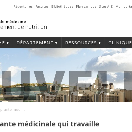
Répertoires
Facultés
Bibliothèques
Plan campus
Sites A-Z
Mon porta
 de médecine
ement de nutrition
HE
DÉPARTEMENT
RESSOURCES
CLINIQUE
Ginkgo Biloba: une plante médicinale qui travaille les méninges?
ante médicinale qui travaille