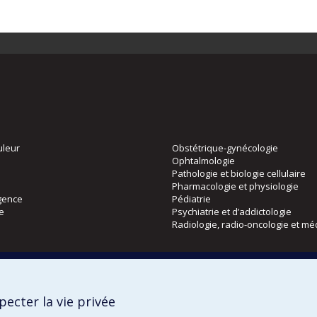
uleur
Obstétrique-gynécologie
Ophtalmologie
Pathologie et biologie cellulaire
Pharmacologie et physiologie
gence
Pédiatrie
ie
Psychiatrie et d’addictologie
Radiologie, radio-oncologie et mé
Directions
 physique
DPC
ecter la vie privée
CPASS
Éthique clinique