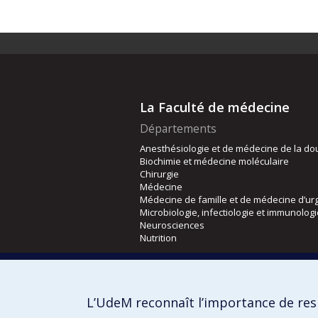
La Faculté de médecine
Départements
Anesthésiologie et de médecine de la do
Biochimie et médecine moléculaire
Chirurgie
Médecine
Médecine de famille et de médecine d’ur
Microbiologie, infectiologie et immunolog
Neurosciences
Nutrition
Écoles
Kinésiologie et des sciences de l’activité
L’UdeM reconnaît l’importance de resp
Orthophonie et audiologie
Réadaptation