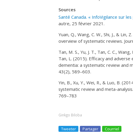
Sources
Santé Canada. « InfoVigilance sur les
autre, 25 février 2021.
Yuan, Q., Wang, C. W., Shi, J., & Lin, 
overview of systematic reviews.
Jour
Tan, M. S., Yu, J. T., Tan, C. C., Wang, 
Tan, L. (2015). Efficacy and adverse 
dementia: a systematic review and m
43
(2), 589–603.
Yin, B., Xu, Y., Wei, R., & Luo, B. (20
systematic review and meta-analysis
769–783
Ginkgo Biloba
Tweeter
Partager
Courriel