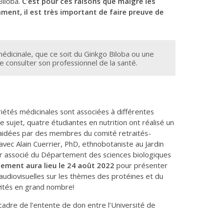
Biloba.
C’est pour ces raisons que malgré les
ment, il est très important de faire preuve de
dicinale, que ce soit du Ginkgo Biloba ou une
e consulter son professionnel de la santé.
iétés médicinales sont associées à différentes
 le sujet, quatre étudiantes en nutrition ont réalisé un
é aidées par des membres du comité retraités-
avec Alain Cuerrier, PhD, ethnobotaniste au Jardin
r associé du Département des sciences biologiques
ement aura lieu le 24 août 2022
pour présenter
audiovisuelles sur les thèmes des protéines et du
invités en grand nombre!
cadre de l’entente de don entre l’Université de