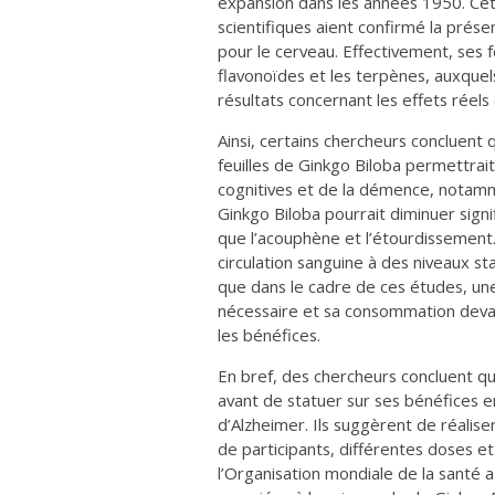
expansion dans les années 1950. Cet
scientifiques aient confirmé la pré
pour le cerveau. Effectivement, ses f
flavonoïdes et les terpènes, auxquel
résultats concernant les effets réels
Ainsi, certains chercheurs concluent
feuilles de
Ginkgo Biloba
permettrait 
cognitives et de la démence, notamm
Ginkgo Biloba
pourrait diminuer sig
que l’acouphène et l’étourdissement
circulation sanguine à des niveaux s
que dans le cadre de ces études, un
nécessaire et sa consommation devai
les bénéfices.
En bref, des chercheurs concluent q
avant de statuer sur ses bénéfices e
d’Alzheimer. Ils suggèrent de réali
de participants, différentes doses 
l’Organisation mondiale de la santé