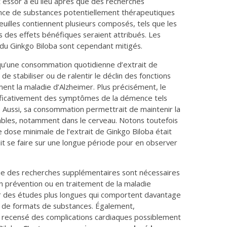
 essor a eu lieu après que des recherches
sence de substances potentiellement thérapeutiques
euilles contiennent plusieurs composés, tels que les
s des effets bénéfiques seraient attribués. Les
 du
Ginkgo Biloba
sont cependant mitigés.
 qu’une consommation quotidienne d’extrait de
de stabiliser ou de ralentir le déclin des fonctions
ent la maladie d’Alzheimer. Plus précisément, le
nificativement des symptômes de la démence tels
. Aussi, sa consommation permettrait de maintenir la
tables, notamment dans le cerveau. Notons toutefois
e dose minimale de l’extrait de
Ginkgo Biloba
était
t se faire sur une longue période pour en observer
ue des recherches supplémentaires sont nécessaires
n prévention ou en traitement de la maladie
ser des études plus longues qui comportent davantage
et de formats de substances. Également,
 a recensé des complications cardiaques possiblement