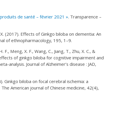
 produits de santé – février 2021 »
. Transparence –
Z. X. (2017). Effects of Ginkgo biloba on dementia: An
nal of ethnopharmacology
,
195
, 1–9.
H. F., Meng, X. F., Wang, C., Jiang, T., Zhu, X. C., &
effects of ginkgo biloba for cognitive impairment and
eta-analysis.
Journal of Alzheimer’s disease : JAD
,
14). Ginkgo biloba on focal cerebral ischemia: a
.
The American journal of Chinese medicine
,
42
(4),