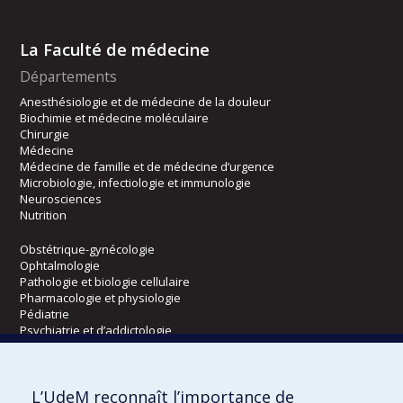
La Faculté de médecine
Départements
Anesthésiologie et de médecine de la douleur
Biochimie et médecine moléculaire
Chirurgie
Médecine
Médecine de famille et de médecine d’urgence
Microbiologie, infectiologie et immunologie
Neurosciences
Nutrition
Obstétrique-gynécologie
Ophtalmologie
Pathologie et biologie cellulaire
Pharmacologie et physiologie
Pédiatrie
Psychiatrie et d’addictologie
Radiologie, radio-oncologie et médecine nucléaire
L’UdeM reconnaît l’importance de