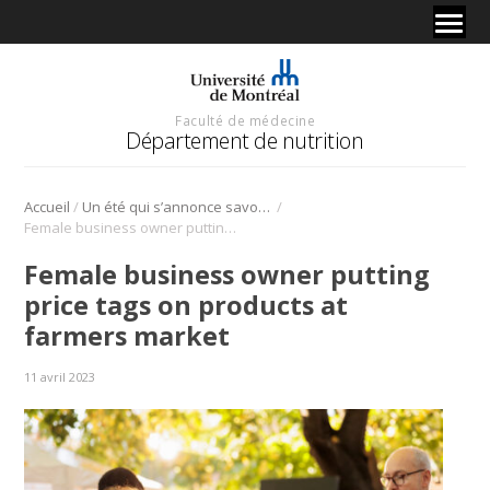
Faculté de médecine
Département de nutrition
/
/
Accueil
Un été qui s’annonce savoureux, un brin coûteux et avec un vent de jeunesse à la Résidence
Female business owner putting price tags on products at farmers market
Female business owner putting
price tags on products at
farmers market
11 avril 2023