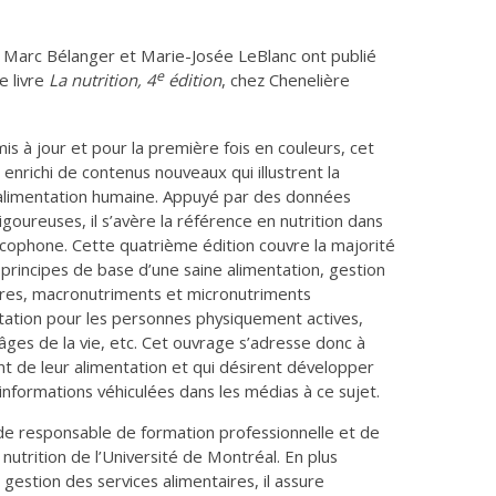
 Marc Bélanger et Marie-Josée LeBlanc ont publié
e
e livre
La nutrition, 4
édition
, chez Chenelière
s à jour et pour la première fois en couleurs, cet
enrichi de contenus nouveaux qui illustrent la
l’alimentation humaine. Appuyé par des données
rigoureuses, il s’avère la référence en nutrition dans
cophone. Cette quatrième édition couvre la majorité
 principes de base d’une saine alimentation, gestion
ires, macronutriments et micronutriments
ntation pour les personnes physiquement actives,
âges de la vie, etc. Cet ouvrage s’adresse donc à
nt de leur alimentation et qui désirent développer
’informations véhiculées dans les médias à ce sujet.
de responsable de formation professionnelle et de
trition de l’Université de Montréal. En plus
 gestion des services alimentaires, il assure