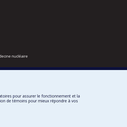
decine nucléaire
atoires pour assurer le fonctionnement et la
sation de témoins pour mieux répondre à vos
nditions d’utilisation
Paramètres des témoins