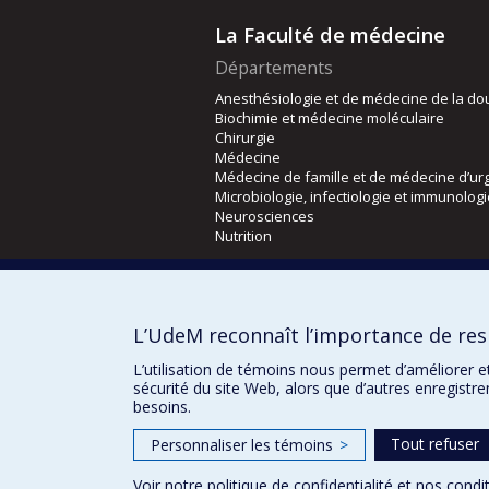
La Faculté de médecine
Départements
Anesthésiologie et de médecine de la do
Biochimie et médecine moléculaire
Chirurgie
Médecine
Médecine de famille et de médecine d’ur
Microbiologie, infectiologie et immunolog
Neurosciences
Nutrition
Écoles
Kinésiologie et des sciences de l’activité
L’UdeM reconnaît l’importance de resp
Orthophonie et audiologie
Réadaptation
L’utilisation de témoins nous permet d’améliorer e
sécurité du site Web, alors que d’autres enregistr
besoins.
Tout refuser
Personnaliser les témoins
>
Voir notre
politique de confidentialité
et nos
condit