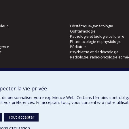
uleur
Obstétrique-gynécologie
Ophtalmologie
Pathologie et biologie cellulaire
Pharmacologie et physiologie
gence
Pédiatrie
ie
Psychiatrie et d’addictologie
Radiologie, radio-oncologie et mé
Directions
 physique
DPC
ecter la vie privée
CPASS
Éthique clinique
t de personnaliser votre expérience Web. Certains témoins sont oblig
ent vos préférences. En acceptant tout, vous consentez à notre utili
Tout accepter
Confidentialité
Co
ions d’utilisation
.