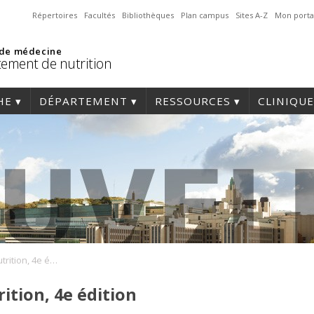
Répertoires
Facultés
Bibliothèques
Plan campus
Sites A-Z
Mon porta
 de médecine
ement de nutrition
HE
DÉPARTEMENT
RESSOURCES
CLINIQUE
Sortie du livre La nutrition, 4e édition
rition, 4e édition