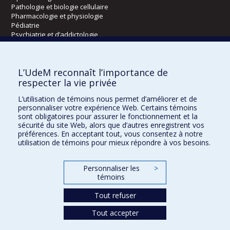
Pathologie et biologie cellulaire
Pharmacologie et physiologie
Pédiatrie
Psychiatrie et d’addictologie
Radiologie, radio-oncologie et médecine nucléaire
L’UdeM reconnaît l’importance de
Écoles
respecter la vie privée
Kinésiologie et des sciences de l’activité physique
L’utilisation de témoins nous permet d’améliorer et de
Orthophonie et audiologie
personnaliser votre expérience Web. Certains témoins
Réadaptation
sont obligatoires pour assurer le fonctionnement et la
sécurité du site Web, alors que d’autres enregistrent vos
préférences. En acceptant tout, vous consentez à notre
Directions
utilisation de témoins pour mieux répondre à vos besoins.
DPC
CPASS
Personnaliser les
>
Éthique clinique
témoins
Tout refuser
Tout accepter