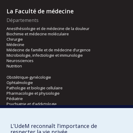
La Faculté de médecine
Départements
Anesthésiologie et de médecine de la douleur
Biochimie et médecine moléculaire
Chirurgie
Médecine
Médecine de famille et de médecine d’urgence
Microbiologie, infectiologie et immunologie
Neurosciences
Nutrition
Obstétrique-gynécologie
Ophtalmologie
Pathologie et biologie cellulaire
Pharmacologie et physiologie
Pédiatrie
Psychiatrie et d’addictologie
Radiologie, radio-oncologie et médecine nucléaire
L’UdeM reconnaît l’importance de
Écoles
respecter la vie privée