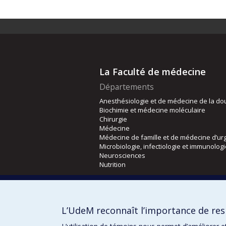
La Faculté de médecine
Départements
Anesthésiologie et de médecine de la do
Biochimie et médecine moléculaire
Chirurgie
Médecine
Médecine de famille et de médecine d’ur
Microbiologie, infectiologie et immunolog
Neurosciences
Nutrition
Écoles
Kinésiologie et des sciences de l’activité
L’UdeM reconnaît l’importance de resp
Orthophonie et audiologie
Réadaptation