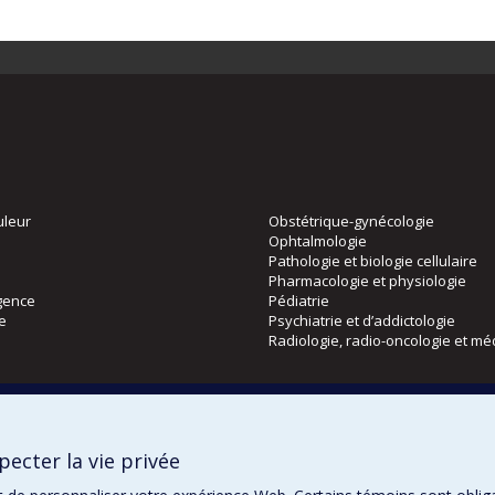
uleur
Obstétrique-gynécologie
Ophtalmologie
Pathologie et biologie cellulaire
Pharmacologie et physiologie
gence
Pédiatrie
ie
Psychiatrie et d’addictologie
Radiologie, radio-oncologie et mé
Directions
 physique
DPC
ecter la vie privée
CPASS
Éthique clinique