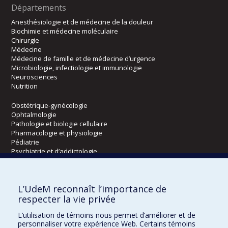
Départements
Anesthésiologie et de médecine de la douleur
Biochimie et médecine moléculaire
Chirurgie
Médecine
Médecine de famille et de médecine d’urgence
Microbiologie, infectiologie et immunologie
Neurosciences
Nutrition
Obstétrique-gynécologie
Ophtalmologie
Pathologie et biologie cellulaire
Pharmacologie et physiologie
Pédiatrie
Psychiatrie et d’addictologie
Radiologie, radio-oncologie et médecine nucléaire
L’UdeM reconnaît l’importance de
Écoles
respecter la vie privée
Kinésiologie et des sciences de l’activité physique
L’utilisation de témoins nous permet d’améliorer et de
Orthophonie et audiologie
personnaliser votre expérience Web. Certains témoins
Réadaptation