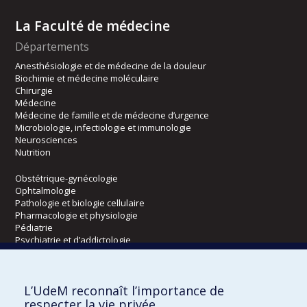
La Faculté de médecine
Départements
Anesthésiologie et de médecine de la douleur
Biochimie et médecine moléculaire
Chirurgie
Médecine
Médecine de famille et de médecine d’urgence
Microbiologie, infectiologie et immunologie
Neurosciences
Nutrition
Obstétrique-gynécologie
Ophtalmologie
Pathologie et biologie cellulaire
Pharmacologie et physiologie
Pédiatrie
Psychiatrie et d’addictologie
Radiologie, radio-oncologie et médecine nucléaire
L’UdeM reconnaît l’importance de
Écoles
respecter la vie privée