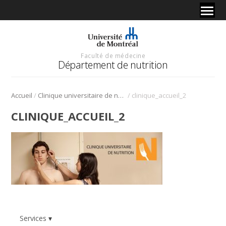
Faculté de médecine
Département de nutrition
/
/
Accueil
Clinique universitaire de nutrition
clinique_accueil_2
CLINIQUE_ACCUEIL_2
Services