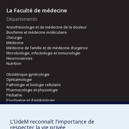
La Faculté de médecine
Départements
Anesthésiologie et de médecine de la douleur
Biochimie et médecine moléculaire
Chirurgie
Médecine
Médecine de famille et de médecine d’urgence
Microbiologie, infectiologie et immunologie
Neurosciences
Nutrition
Obstétrique-gynécologie
Ophtalmologie
Pathologie et biologie cellulaire
Pharmacologie et physiologie
Pédiatrie
Psychiatrie et d’addictologie
Radiologie, radio-oncologie et médecine nucléaire
L’UdeM reconnaît l’importance de
Écoles
respecter la vie privée