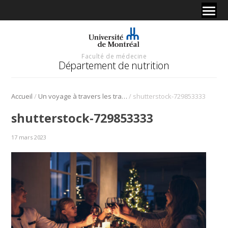
Faculté de médecine
Département de nutrition
/
/
Accueil
Un voyage à travers les traditions culinaires du Nouvel An
shutterstock-729853333
shutterstock-729853333
17 mars 2023