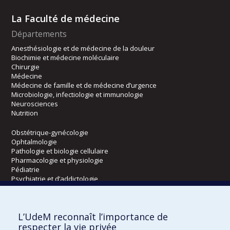
La Faculté de médecine
Départements
Anesthésiologie et de médecine de la douleur
Biochimie et médecine moléculaire
Chirurgie
Médecine
Médecine de famille et de médecine d’urgence
Microbiologie, infectiologie et immunologie
Neurosciences
Nutrition
Obstétrique-gynécologie
Ophtalmologie
Pathologie et biologie cellulaire
Pharmacologie et physiologie
Pédiatrie
Psychiatrie et d’addictologie
Radiologie, radio-oncologie et médecine nucléaire
L’UdeM reconnaît l’importance de
Écoles
respecter la vie privée