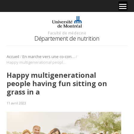
Faculté de médecine
Département de nutrition
/
/
Accueil
En marche vers une co-construction d’activités
Happy multigenerational people having fun sitting on grass in a
Happy multigenerational
people having fun sitting on
grass in a
11 avril 2023