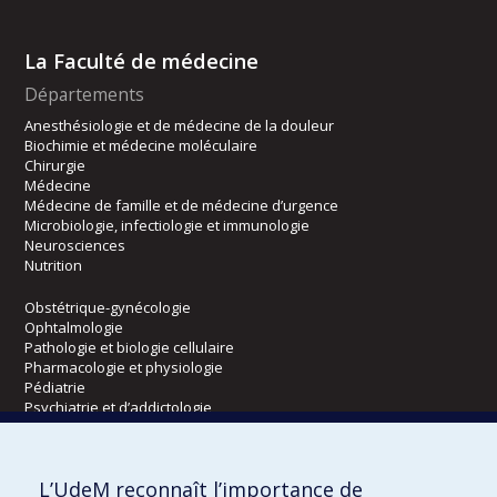
La Faculté de médecine
Départements
Anesthésiologie et de médecine de la douleur
Biochimie et médecine moléculaire
Chirurgie
Médecine
Médecine de famille et de médecine d’urgence
Microbiologie, infectiologie et immunologie
Neurosciences
Nutrition
Obstétrique-gynécologie
Ophtalmologie
Pathologie et biologie cellulaire
Pharmacologie et physiologie
Pédiatrie
Psychiatrie et d’addictologie
Radiologie, radio-oncologie et médecine nucléaire
L’UdeM reconnaît l’importance de