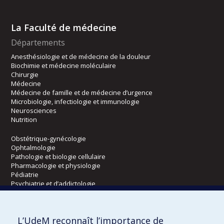
La Faculté de médecine
Départements
Anesthésiologie et de médecine de la douleur
Biochimie et médecine moléculaire
Chirurgie
Médecine
Médecine de famille et de médecine d’urgence
Microbiologie, infectiologie et immunologie
Neurosciences
Nutrition
Obstétrique-gynécologie
Ophtalmologie
Pathologie et biologie cellulaire
Pharmacologie et physiologie
Pédiatrie
Psychiatrie et d’addictologie
Radiologie, radio-oncologie et médecine nucléaire
L’UdeM reconnaît l’importance de