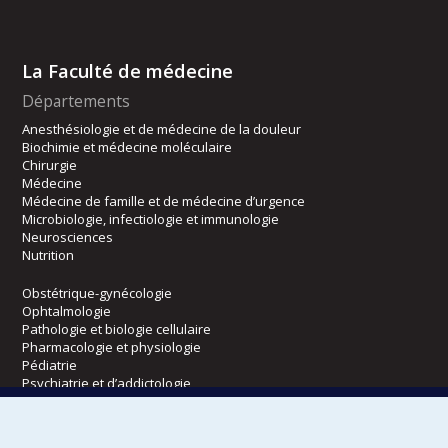
La Faculté de médecine
Départements
Anesthésiologie et de médecine de la douleur
Biochimie et médecine moléculaire
Chirurgie
Médecine
Médecine de famille et de médecine d’urgence
Microbiologie, infectiologie et immunologie
Neurosciences
Nutrition
Obstétrique-gynécologie
Ophtalmologie
Pathologie et biologie cellulaire
Pharmacologie et physiologie
Pédiatrie
Psychiatrie et d’addictologie
Radiologie, radio-oncologie et médecine nucléaire