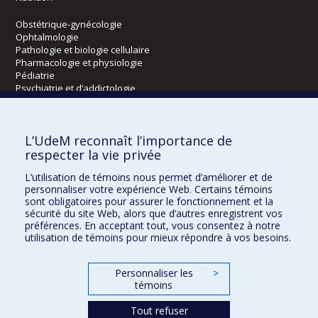
Obstétrique-gynécologie
Ophtalmologie
Pathologie et biologie cellulaire
Pharmacologie et physiologie
Pédiatrie
Psychiatrie et d’addictologie
Radiologie, radio-oncologie et médecine nucléaire
L’UdeM reconnaît l’importance de
Écoles
respecter la vie privée
Kinésiologie et des sciences de l’activité physique
L’utilisation de témoins nous permet d’améliorer et de
Orthophonie et audiologie
personnaliser votre expérience Web. Certains témoins
Réadaptation
sont obligatoires pour assurer le fonctionnement et la
sécurité du site Web, alors que d’autres enregistrent vos
préférences. En acceptant tout, vous consentez à notre
Directions
utilisation de témoins pour mieux répondre à vos besoins.
DPC
CPASS
Personnaliser les
>
Éthique clinique
témoins
Tout refuser