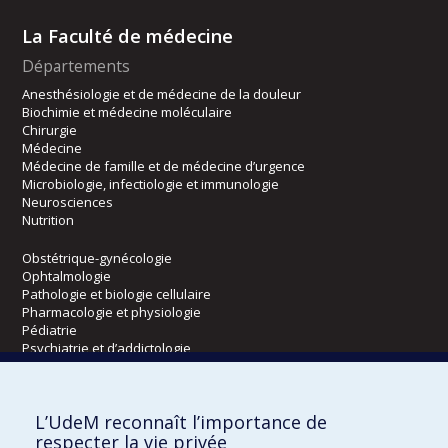
La Faculté de médecine
Départements
Anesthésiologie et de médecine de la douleur
Biochimie et médecine moléculaire
Chirurgie
Médecine
Médecine de famille et de médecine d’urgence
Microbiologie, infectiologie et immunologie
Neurosciences
Nutrition
Obstétrique-gynécologie
Ophtalmologie
Pathologie et biologie cellulaire
Pharmacologie et physiologie
Pédiatrie
Psychiatrie et d’addictologie
Radiologie, radio-oncologie et médecine nucléaire
L’UdeM reconnaît l’importance de
Écoles
respecter la vie privée