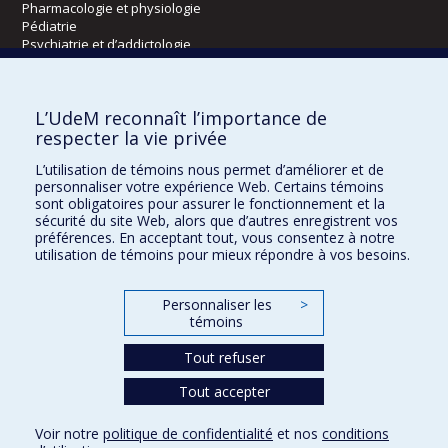
Pharmacologie et physiologie
Pédiatrie
Psychiatrie et d’addictologie
Radiologie, radio-oncologie et médecine nucléaire
L’UdeM reconnaît l’importance de
Écoles
respecter la vie privée
Kinésiologie et des sciences de l’activité physique
L’utilisation de témoins nous permet d’améliorer et de
Orthophonie et audiologie
personnaliser votre expérience Web. Certains témoins
Réadaptation
sont obligatoires pour assurer le fonctionnement et la
sécurité du site Web, alors que d’autres enregistrent vos
préférences. En acceptant tout, vous consentez à notre
Directions
utilisation de témoins pour mieux répondre à vos besoins.
DPC
CPASS
Personnaliser les
>
Éthique clinique
témoins
Tout refuser
Tout accepter
Voir notre
politique de confidentialité
et nos
conditions
Confidentialité
Conditions d’utilisation
Paramètres des témoins