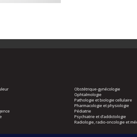
uleur
Obstétrique-gynécologie
Ophtalmologie
Pathologie et biologie cellulaire
Pharmacologie et physiologie
gence
Pédiatrie
ie
Psychiatrie et d’addictologie
Radiologie, radio-oncologie et mé