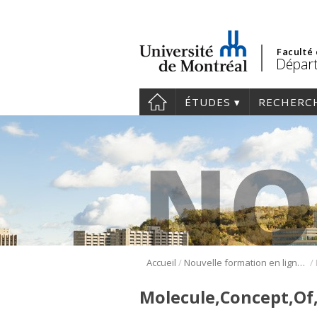
Faculté
Départ
ÉTUDES
RECHERC
/
/
Accueil
Nouvelle formation en ligne sur l’examen physique nutritionnel
Molecule,Concept,O