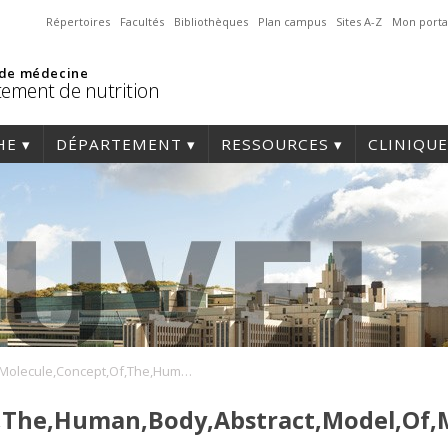
Répertoires
Facultés
Bibliothèques
Plan campus
Sites A-Z
Mon porta
 de médecine
ement de nutrition
HE
DÉPARTEMENT
RESSOURCES
CLINIQUE
Molecule,Concept,Of,The,Human,Body,Abstract,Model,Of,Man
f,The,Human,Body,Abstract,Model,Of