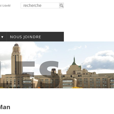
il UdeM
NOUS JOINDRE
,Man