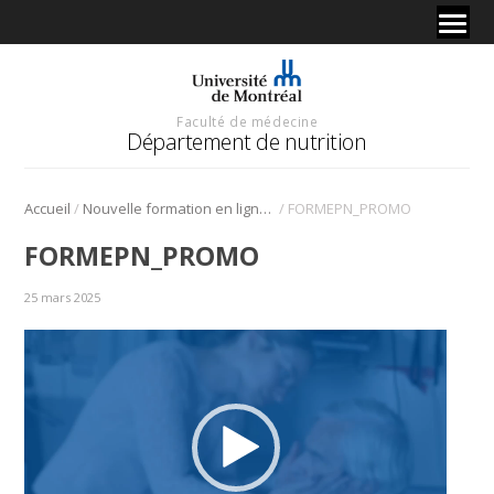
Faculté de médecine
Département de nutrition
/
/
Accueil
Nouvelle formation en ligne sur l’examen physique nutritionnel
FORMEPN_PROMO
FORMEPN_PROMO
25 mars 2025
Lecteur
vidéo