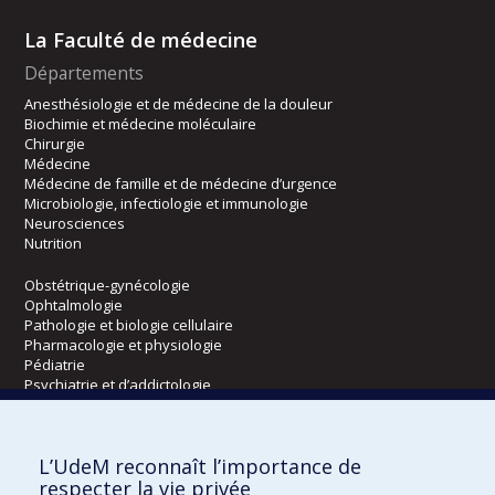
La Faculté de médecine
Départements
Anesthésiologie et de médecine de la douleur
Biochimie et médecine moléculaire
Chirurgie
Médecine
Médecine de famille et de médecine d’urgence
Microbiologie, infectiologie et immunologie
Neurosciences
Nutrition
Obstétrique-gynécologie
Ophtalmologie
Pathologie et biologie cellulaire
Pharmacologie et physiologie
Pédiatrie
Psychiatrie et d’addictologie
Radiologie, radio-oncologie et médecine nucléaire
L’UdeM reconnaît l’importance de
Écoles
respecter la vie privée