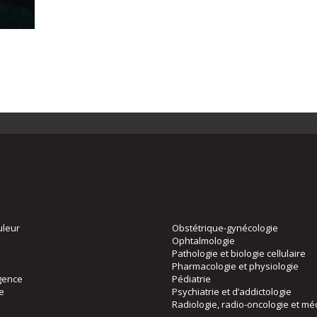
uleur
Obstétrique-gynécologie
Ophtalmologie
Pathologie et biologie cellulaire
Pharmacologie et physiologie
gence
Pédiatrie
ie
Psychiatrie et d’addictologie
Radiologie, radio-oncologie et mé