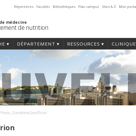
Répertoires
Facultés
Bibliothèques
Plan campus
Sites A-Z
Mon porta
 de médecine
ement de nutrition
HE
DÉPARTEMENT
RESSOURCES
CLINIQUE
Photo_SandrineGeoffrion
rion