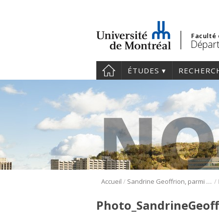
Faculté
Départ
ÉTUDES
RECHERC
/
/
Accueil
Sandrine Geoffrion, parmi les lauréats du concours de vulgarisation de l’Acfas 2023
Photo_SandrineGeoff