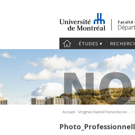
Faculté
Départ
ÉTUDES
RECHERC
/
/
Accueil
Virginie Hamel honorée lors de la Célébration de l’excellence à la Faculté de médecine
Photo_Professionnel