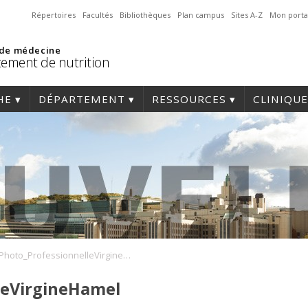
Répertoires
Facultés
Bibliothèques
Plan campus
Sites A-Z
Mon porta
 de médecine
ement de nutrition
HE
DÉPARTEMENT
RESSOURCES
CLINIQUE
Photo_ProfessionnelleVirgineHamel
leVirgineHamel