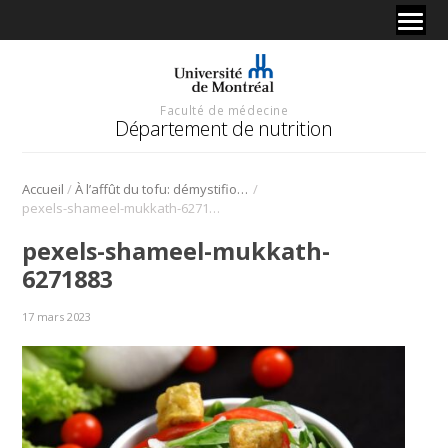
Faculté de médecine
Département de nutrition
/
/
Accueil
À l’affût du tofu: démystifions le soya
pexels-shameel-mukkath-6271883
pexels-shameel-mukkath-
6271883
17 mars 2023