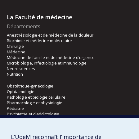
La Faculté de médecine
Départements
Anesthésiologie et de médecine de la douleur
Biochimie et médecine moléculaire
Chirurgie
Médecine
Médecine de famille et de médecine d’urgence
Microbiologie, infectiologie et immunologie
Neurosciences
Nutrition
Obstétrique-gynécologie
Ophtalmologie
Pathologie et biologie cellulaire
Pharmacologie et physiologie
Pédiatrie
Psychiatrie et d’addictologie
Radiologie, radio-oncologie et médecine nucléaire
L’UdeM reconnaît l’importance de