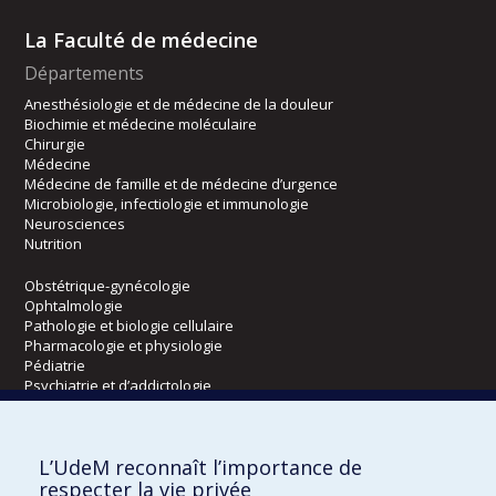
La Faculté de médecine
Départements
Anesthésiologie et de médecine de la douleur
Biochimie et médecine moléculaire
Chirurgie
Médecine
Médecine de famille et de médecine d’urgence
Microbiologie, infectiologie et immunologie
Neurosciences
Nutrition
Obstétrique-gynécologie
Ophtalmologie
Pathologie et biologie cellulaire
Pharmacologie et physiologie
Pédiatrie
Psychiatrie et d’addictologie
Radiologie, radio-oncologie et médecine nucléaire
L’UdeM reconnaît l’importance de
Écoles
respecter la vie privée