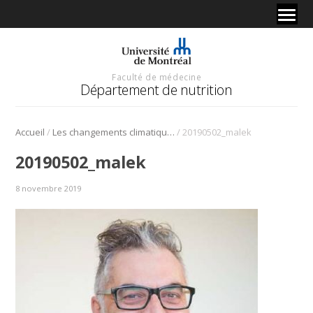
Faculté de médecine
Département de nutrition
/
/
Accueil
Les changements climatiques contribuent à l’insécurité alimentaire chez les Autochtones
20190502_malek
20190502_malek
8 novembre 2019