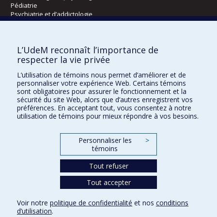
Pédiatrie
Psychiatrie et d’addictologie
Radiologie, radio-oncologie et médecine nucléaire
L’UdeM reconnaît l’importance de
Écoles
respecter la vie privée
Kinésiologie et des sciences de l’activité physique
L’utilisation de témoins nous permet d’améliorer et de
Orthophonie et audiologie
personnaliser votre expérience Web. Certains témoins
Réadaptation
sont obligatoires pour assurer le fonctionnement et la
sécurité du site Web, alors que d’autres enregistrent vos
préférences. En acceptant tout, vous consentez à notre
Directions
utilisation de témoins pour mieux répondre à vos besoins.
DPC
CPASS
Personnaliser les
>
Éthique clinique
témoins
Tout refuser
Tout accepter
Voir notre
politique de confidentialité
et nos
conditions
Confidentialité
Conditions d’utilisation
Paramètres des témoins
d’utilisation
.