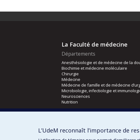
La Faculté de médecine
Départements
Anesthésiologie et de médecine de la do
Biochimie et médecine moléculaire
Chirurgie
Médecine
Médecine de famille et de médecine d’ur
Microbiologie, infectiologie et immunolog
Neurosciences
Nutrition
Écoles
Kinésiologie et des sciences de l’activité
L’UdeM reconnaît l’importance de resp
Orthophonie et audiologie
Réadaptation