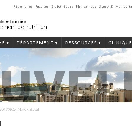
Répertoires
Facultés
Bibliothèques
Plan campus
Sites A-Z
Mon porta
 de médecine
ement de nutrition
HE
DÉPARTEMENT
RESSOURCES
CLINIQUE
20170925_Malek-Batal
l