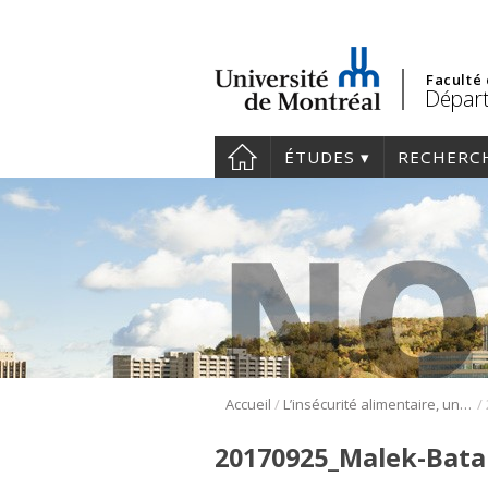
Faculté
Départ
ÉTUDES
RECHERC
/
/
Accueil
L’insécurité alimentaire, une grande préoccupation des Premières Nations en Atlantique
20170925_Malek-Bata