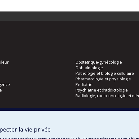
uleur
Obstétrique-gynécologie
Ophtalmologie
Pathologie et biologie cellulaire
Pharmacologie et physiologie
gence
Pédiatrie
ie
Psychiatrie et d’addictologie
Radiologie, radio-oncologie et mé
Directions
 physique
DPC
ecter la vie privée
CPASS
Éthique clinique