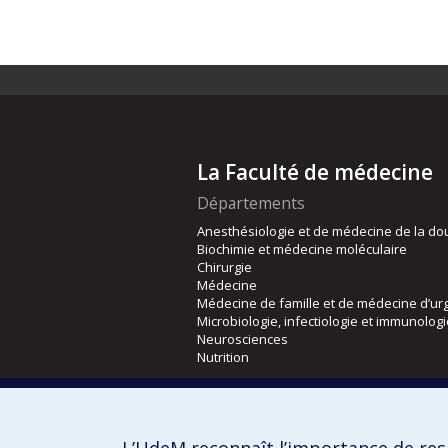
La Faculté de médecine
Départements
Anesthésiologie et de médecine de la do
Biochimie et médecine moléculaire
Chirurgie
Médecine
Médecine de famille et de médecine d’ur
Microbiologie, infectiologie et immunolog
Neurosciences
Nutrition
Écoles
Kinésiologie et des sciences de l’activité