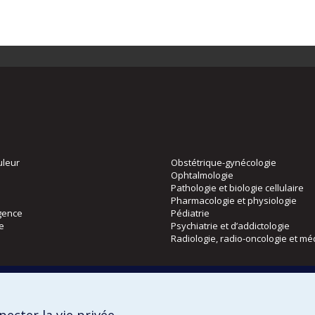
uleur
Obstétrique-gynécologie
Ophtalmologie
Pathologie et biologie cellulaire
Pharmacologie et physiologie
gence
Pédiatrie
ie
Psychiatrie et d’addictologie
Radiologie, radio-oncologie et mé
Directions
 physique
DPC