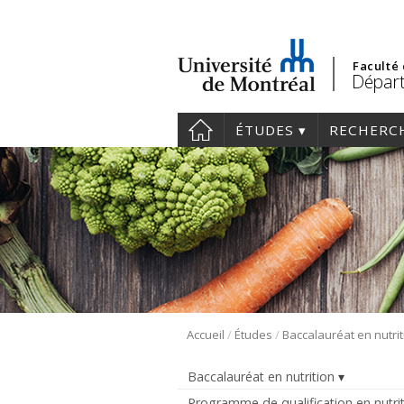
Faculté
Départ
ÉTUDES
RECHERC
/
/
Accueil
Études
Baccalauréat en nutrit
Baccalauréat en nutrition
Programme de qualification en nutri