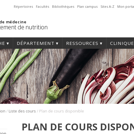
Répertoires
Facultés
Bibliothèques
Plan campus
Sites A-Z
Mon porta
 de médecine
ement de nutrition
HE
DÉPARTEMENT
RESSOURCES
CLINIQUE
/
/
ion
Liste des cours
Plan de cours disponible
PLAN DE COURS DISPO
tion