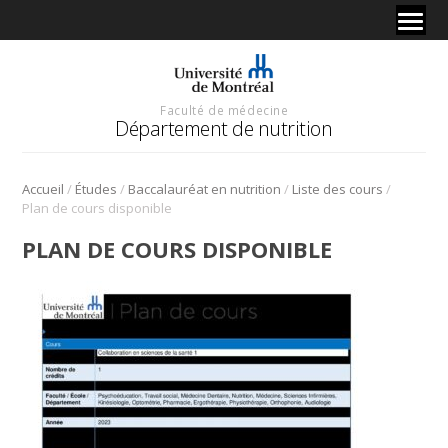
Faculté de médecine
Département de nutrition
/
/
/
/
Accueil
Études
Baccalauréat en nutrition
Liste des cours
Plan de cours disponible
PLAN DE COURS DISPONIBLE