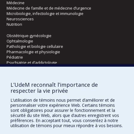
Médecine
Médecine de famille et de médecine d’urgence
Microbiologie, infectiologie et immunologie
Neurosciences
Nutrition
Obstétrique-gynécologie
Ophtalmologie
Pathologie et biologie cellulaire
Pharmacologie et physiologie
Pédiatrie
Psychiatrie et d’addictologie
Radiologie, radio-oncologie et médecine nucléaire
L’UdeM reconnaît l’importance de
Écoles
respecter la vie privée
Kinésiologie et des sciences de l’activité physique
L’utilisation de témoins nous permet d’améliorer et de
Orthophonie et audiologie
personnaliser votre expérience Web. Certains témoins
Réadaptation
sont obligatoires pour assurer le fonctionnement et la
sécurité du site Web, alors que d’autres enregistrent vos
préférences. En acceptant tout, vous consentez à notre
Directions
utilisation de témoins pour mieux répondre à vos besoins.
DPC