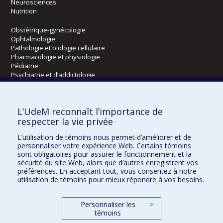
Neurosciences
Nutrition
Obstétrique-gynécologie
Ophtalmologie
Pathologie et biologie cellulaire
Pharmacologie et physiologie
Pédiatrie
Psychiatrie et d’addictologie
Radiologie, radio-oncologie et médecine nucléaire
L’UdeM reconnaît l’importance de
Écoles
respecter la vie privée
Kinésiologie et des sciences de l’activité physique
L’utilisation de témoins nous permet d’améliorer et de
Orthophonie et audiologie
personnaliser votre expérience Web. Certains témoins
Réadaptation
sont obligatoires pour assurer le fonctionnement et la
sécurité du site Web, alors que d’autres enregistrent vos
préférences. En acceptant tout, vous consentez à notre
Directions
utilisation de témoins pour mieux répondre à vos besoins.
DPC
CPASS
Personnaliser les
>
Éthique clinique
témoins