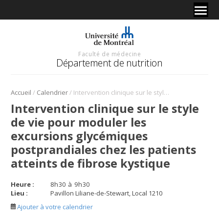
Faculté de médecine
Département de nutrition
/
/
Accueil
Calendrier
Intervention clinique sur le style de vie pour moduler les excursions glycémiques postprandiales chez les patients atteints de fibrose kystique
Intervention clinique sur le style
de vie pour moduler les
excursions glycémiques
postprandiales chez les patients
atteints de fibrose kystique
Heure :
8
h
30
à
9
h
30
Lieu :
Pavillon Liliane-de-Stewart, Local 1210
Ajouter à votre calendrier