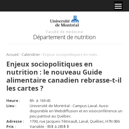
Faculté de médecine
Département de nutrition
/
/
Accueil
Calendrier
Enjeux sociopolitiques en nutrition : le nouveau Guide alimentaire canadien rebrasse-t-il les cartes ?
Enjeux sociopolitiques en
nutrition : le nouveau Guide
alimentaire canadien rebrasse-t-il
les cartes ?
Heure :
8
h
à
16
h
45
Lieu :
Université de Montréal - Campus Laval. Aussi
disponible en Webdiffusion et en visioconférence un
peu partout au Québec.
Adresse :
1700, rue Jacques-Tétreault, Laval, Québec, H7N 0B6
Prix :
Variable - 85$ à 285$ $