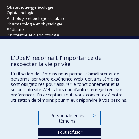
Obstétrique-gynécologie
Ophtalmologie
Pathologie et biologie cellulaire
Pharmacologie et physiologie
Pédiatrie
Psychiatrie et d’addictologie
Radiologie, radio-oncologie et médecine nucléaire
L’UdeM reconnaît l’importance de
Écoles
respecter la vie privée
Kinésiologie et des sciences de l’activité physique
L’utilisation de témoins nous permet d’améliorer et de
Orthophonie et audiologie
personnaliser votre expérience Web. Certains témoins
Réadaptation
sont obligatoires pour assurer le fonctionnement et la
sécurité du site Web, alors que d’autres enregistrent vos
préférences. En acceptant tout, vous consentez à notre
Directions
utilisation de témoins pour mieux répondre à vos besoins.
DPC
CPASS
Personnaliser les
>
Éthique clinique
témoins
Tout refuser