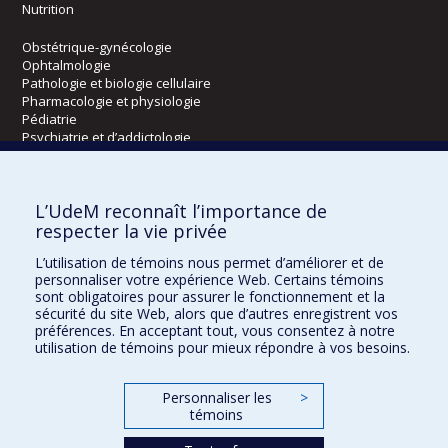
Nutrition
Obstétrique-gynécologie
Ophtalmologie
Pathologie et biologie cellulaire
Pharmacologie et physiologie
Pédiatrie
Psychiatrie et d’addictologie
Radiologie, radio-oncologie et médecine nucléaire
L’UdeM reconnaît l’importance de
Écoles
respecter la vie privée
Kinésiologie et des sciences de l’activité physique
L’utilisation de témoins nous permet d’améliorer et de
Orthophonie et audiologie
personnaliser votre expérience Web. Certains témoins
Réadaptation
sont obligatoires pour assurer le fonctionnement et la
sécurité du site Web, alors que d’autres enregistrent vos
préférences. En acceptant tout, vous consentez à notre
Directions
utilisation de témoins pour mieux répondre à vos besoins.
DPC
CPASS
Personnaliser les
>
Éthique clinique
témoins