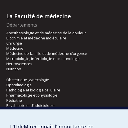
La Faculté de médecine
Départements
Anesthésiologie et de médecine de la douleur
Biochimie et médecine moléculaire
Chirurgie
Médecine
Médecine de famille et de médecine d’urgence
Microbiologie, infectiologie et immunologie
Neurosciences
Nutrition
Obstétrique-gynécologie
Ophtalmologie
Pathologie et biologie cellulaire
Pharmacologie et physiologie
Pédiatrie
Psychiatrie et d’addictologie
Radiologie, radio-oncologie et médecine nucléaire
L’UdeM reconnaît l’importance de