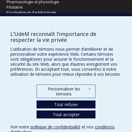
Pharmacologie et physiologie
Pédiatrie
Psychiatrie et d’addictologie
Radiologie, radio-oncologie et médecine nucléaire
L’UdeM reconnaît l’importance de
Écoles
respecter la vie privée
Kinésiologie et des sciences de l’activité physique
L’utilisation de témoins nous permet d’améliorer et de
Orthophonie et audiologie
personnaliser votre expérience Web. Certains témoins
Réadaptation
sont obligatoires pour assurer le fonctionnement et la
sécurité du site Web, alors que d’autres enregistrent vos
préférences. En acceptant tout, vous consentez à notre
Directions
utilisation de témoins pour mieux répondre à vos besoins.
DPC
CPASS
Personnaliser les
>
Éthique clinique
témoins
Tout refuser
Tout accepter
Voir notre
politique de confidentialité
et nos
conditions
Confidentialité
Conditions d’utilisation
Paramètres des témoins
d’utilisation
.