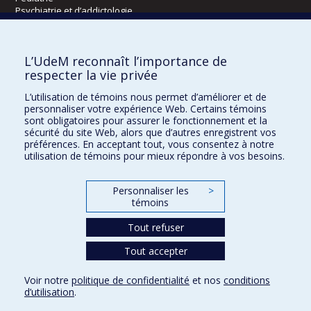
Psychiatrie et d’addictologie
Radiologie, radio-oncologie et médecine nucléaire
L’UdeM reconnaît l’importance de
Écoles
respecter la vie privée
Kinésiologie et des sciences de l’activité physique
L’utilisation de témoins nous permet d’améliorer et de
Orthophonie et audiologie
personnaliser votre expérience Web. Certains témoins
Réadaptation
sont obligatoires pour assurer le fonctionnement et la
sécurité du site Web, alors que d’autres enregistrent vos
préférences. En acceptant tout, vous consentez à notre
Directions
utilisation de témoins pour mieux répondre à vos besoins.
DPC
CPASS
Personnaliser les
>
Éthique clinique
témoins
Tout refuser
Tout accepter
Voir notre
politique de confidentialité
et nos
conditions
Confidentialité
Conditions d’utilisation
Paramètres des témoins
d’utilisation
.