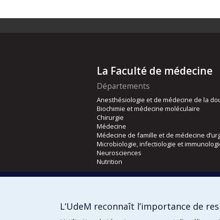
La Faculté de médecine
Départements
Anesthésiologie et de médecine de la do
Biochimie et médecine moléculaire
Chirurgie
Médecine
Médecine de famille et de médecine d’ur
Microbiologie, infectiologie et immunolog
Neurosciences
Nutrition
Écoles
Kinésiologie et des sciences de l’activité
L’UdeM reconnaît l’importance de resp
Orthophonie et audiologie
Réadaptation