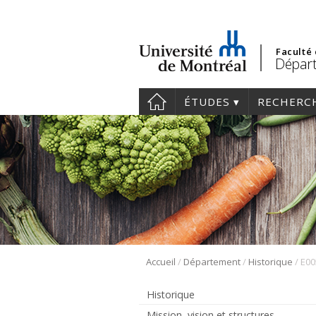
Faculté
Départ
ÉTUDES
RECHERC
/
/
/
Accueil
Département
Historique
E00
Historique
Mission, vision et structures