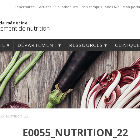
Répertoires
Facultés
Bibliothèques
Plan campus
Sites A-Z
Mon porta
 de médecine
ement de nutrition
HE
DÉPARTEMENT
RESSOURCES
CLINIQUE
55_Nutrition_22
E0055_NUTRITION_22