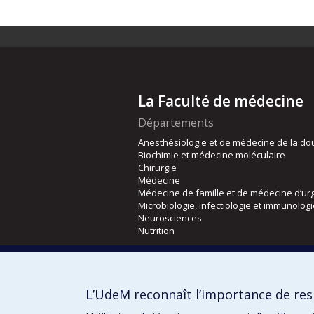
La Faculté de médecine
Départements
Anesthésiologie et de médecine de la do
Biochimie et médecine moléculaire
Chirurgie
Médecine
Médecine de famille et de médecine d’ur
Microbiologie, infectiologie et immunolog
Neurosciences
Nutrition
Écoles
Kinésiologie et des sciences de l’activité
L’UdeM reconnaît l’importance de resp
Orthophonie et audiologie
Réadaptation