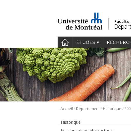
Faculté
Départ
ÉTUDES
RECHERC
/
/
/
Accueil
Département
Historique
E00
Historique
Mission, vision et structures