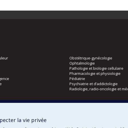
uleur
Obstétrique-gynécologie
Ophtalmologie
Pathologie et biologie cellulaire
Pharmacologie et physiologie
gence
Pédiatrie
ie
Psychiatrie et d’addictologie
Radiologie, radio-oncologie et mé
Directions
 physique
DPC
ecter la vie privée
CPASS
Éthique clinique