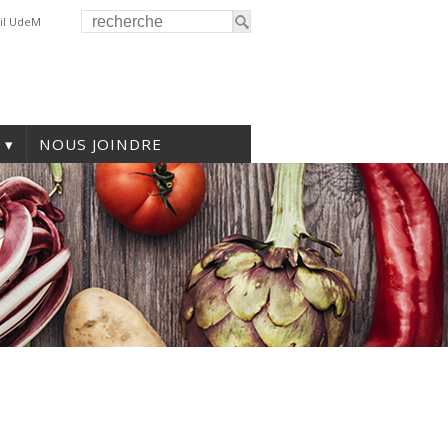
il UdeM
NOUS JOINDRE
F