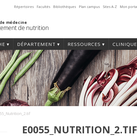
Répertoires
Facultés
Bibliothèques
Plan campus
Sites A-Z
Mon porta
 de médecine
ement de nutrition
HE
DÉPARTEMENT
RESSOURCES
CLINIQUE
55_Nutrition_2.tif
E0055_NUTRITION_2.TI